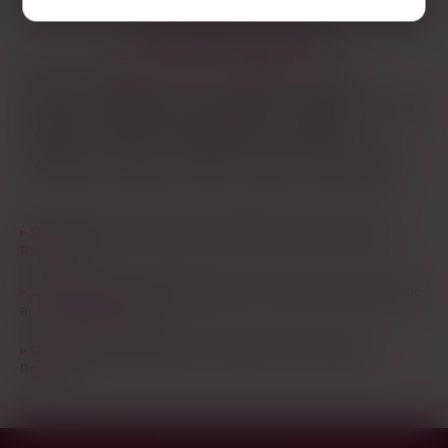
LES PRINCIPALES VILLES
Paris
Marseille
Lyon
Toulouse
Nice
Nantes
Montpellier
Strasbourg
Bordeaux
Lille
Reims
Toulon
Saint-Étienne
Le Havre
Grenoble
Angers
Dijon
Nîmes
Villeurbanne
Quel type de mec plaît aux célibataires marocaines de
Rennes ?
C'est quoi le rayon réaliste pour une rencontre marocaine
autour de Rennes ?
Combien de célibataires marocaines sont actives à
Rennes ?